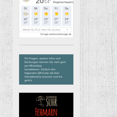
Für Fragen, weitere Infos und
Buchungen können Sie mich gern
per WhatsApp
kontaktieren. Einfach den
folgenden QR-Code mit Ihrer
Handykamera scannen und los
geht's.