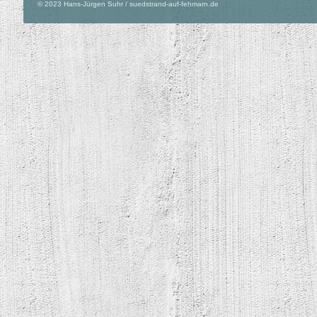
© 2023 Hans-Jürgen Suhr / suedstrand-auf-fehmarn.de