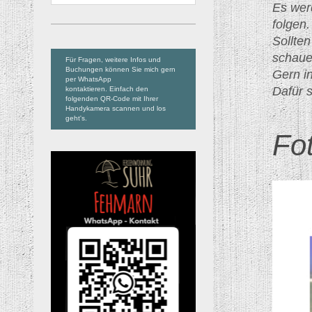
Es wer
folgen.
Sollte
schaue
Für Fragen, weitere Infos und
Buchungen können Sie mich gern
Gern in
per WhatsApp
Dafür 
kontaktieren. Einfach den
folgenden QR-Code mit Ihrer
Handykamera scannen und los
geht's.
Fo