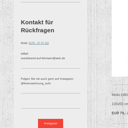
Kontakt für
Rückfragen
Mobil:
0170 - 27 27 122
eMail:
suedstrand-auf-fehmarn@web.de
Folgen Sie mir auch gern auf Instagram
@ferienwohnung_suhr
Motiv LW0
100x50 c
EUR 79,-
Instagram