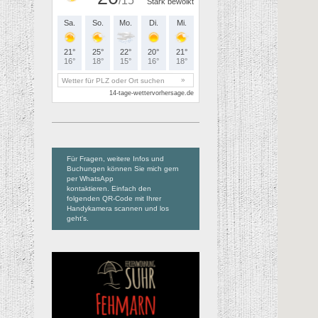
Für Fragen, weitere Infos und
Buchungen können Sie mich gern
per WhatsApp
kontaktieren. Einfach den
folgenden QR-Code mit Ihrer
Handykamera scannen und los
geht's.